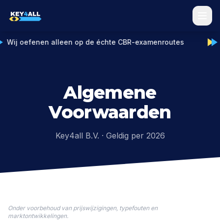
Wij oefenen alleen op de échte CBR-examenroutes
Lespakketten
Spoedcursus
Algemene
Locaties
Voorwaarden
Tips & Tricks
Key4all B.V. · Geldig per 2026
Over ons
Rijbewijs berekenen
Proefles aanvragen
Onder voorbehoud van prijswijzigingen, typefouten en
marktontwikkelingen.